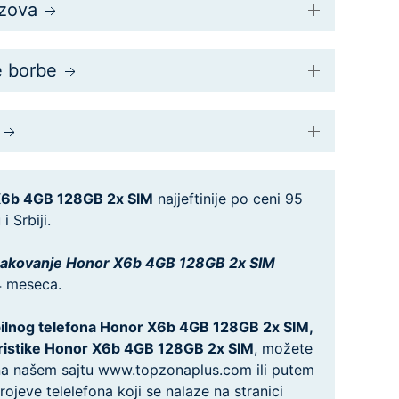
uzova
e borbe
 X6b 4GB 128GB 2x SIM
najjeftinije po ceni 95
 Srbiji.
pakovanje Honor X6b 4GB 128GB 2x SIM
4 meseca.
bilnog telefona Honor X6b 4GB 128GB 2x SIM,
ristike Honor X6b 4GB 128GB 2x SIM
, možete
ti na našem sajtu www.topzonaplus.com ili putem
ojeve telelefona koji se nalaze na stranici