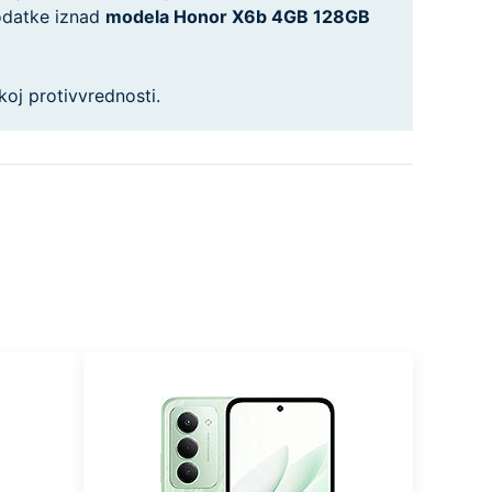
podatke iznad
modela Honor X6b 4GB 128GB
koj protivvrednosti.