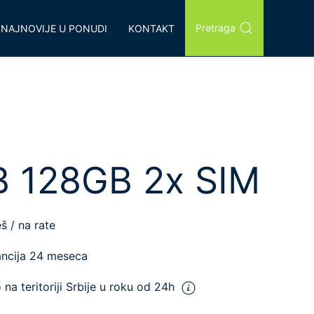
Pretraga
NAJNOVIJE U PONUDI
KONTAKT
 128GB 2x SIM
š / na rate
ncija 24 meseca
o
na teritoriji Srbije u roku od 24h