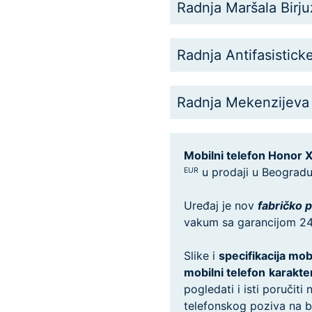
Radnja Maršala Birj
Radnja Antifasistick
Radnja Mekenzijeva
Mobilni telefon Honor
u prodaji u Beogradu i
EUR
Uređaj je nov
fabričko 
vakum sa garancijom 2
Slike i
specifikacija mo
mobilni telefon
karakte
pogledati i isti poruči
telefonskog poziva na br