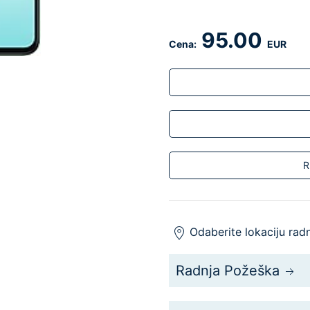
95.00
Cena:
EUR
R
Odaberite lokaciju rad
Radnja Požeška