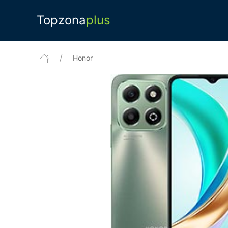
Topzona
plus
Honor