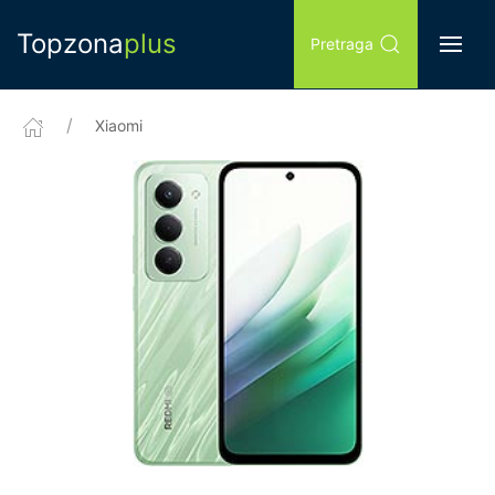
Topzona
plus
Pretraga
Xiaomi