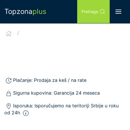
Topzona
plus
Pretraga
Plaćanje:
Prodaja za keš / na rate
Sigurna kupovina:
Garancija 24 meseca
Isporuka:
Isporučujemo
na teritoriji Srbije u roku
od 24h