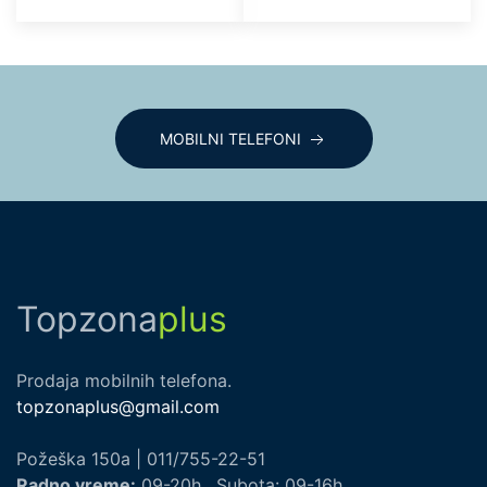
MOBILNI TELEFONI
Topzona
plus
Prodaja mobilnih telefona.
topzonaplus@gmail.com
Požeška 150a | 011/755-22-51
Radno vreme:
09-20h , Subota: 09-16h